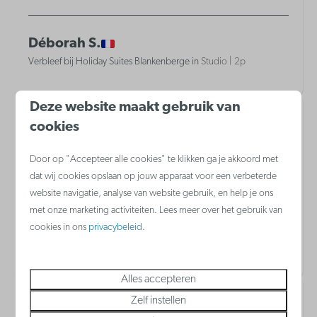
Déborah S.
Verbleef bij Holiday Suites Blankenberge in
Studio | 2p
Deze website maakt gebruik van
9,6
Verbleef in december 2025
cookies
Door op "Accepteer alle cookies" te klikken ga je akkoord met
Goed gelegen. Zeer proper
dat wij cookies opslaan op jouw apparaat voor een verbeterde
website navigatie, analyse van website gebruik, en help je ons
met onze marketing activiteiten. Lees meer over het gebruik van
Ann J.
cookies in ons
privacybeleid
.
Verbleef bij Holiday Suites Blankenberge in
Studio | 2p
Alles accepteren
Zelf instellen
10,0
Verbleef in december 2025