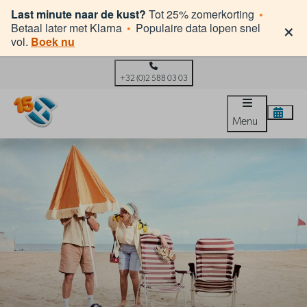
Last minute naar de kust?
Tot 25% zomerkorting
•
×
Betaal later met Klarna
•
Populaire data lopen snel
vol.
Boek nu
+32 (0)2 588 03 03
Menu