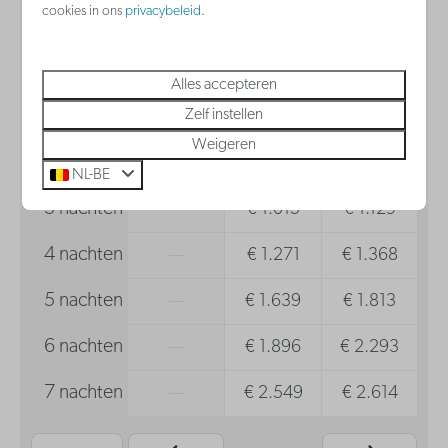
zo
09-08-2026
ma
10-08-2026
cookies in ons
privacybeleid
.
za
zo
ma
8 aug
9 aug
10 aug
Alles accepteren
Zelf instellen
1 nacht
—
€ 289
€ 403
Weigeren
2 nachten
—
€ 624
€ 726
NL-BE
3 nachten
—
€ 1.015
€ 1.129
4 nachten
—
€ 1.271
€ 1.368
5 nachten
—
€ 1.639
€ 1.813
6 nachten
—
€ 1.896
€ 2.293
7 nachten
—
€ 2.549
€ 2.614