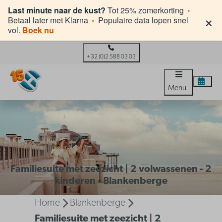
Last minute naar de kust?
Tot 25% zomerkorting
•
×
Betaal later met Klarna
•
Populaire data lopen snel
vol.
Boek nu
+32 (0)2 588 03 03
Menu
Familiesuite met zeezicht | 2 volwassenen - 2
kinderen - Blankenberge
Home
Blankenberge
Familiesuite met zeezicht | 2