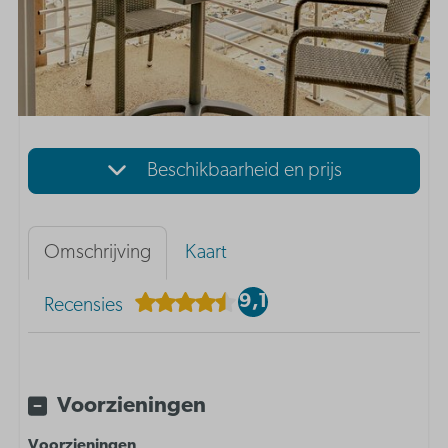
Beschikbaarheid en prijs
Omschrijving
Kaart
9,1
Recensies
Voorzieningen
Voorzieningen