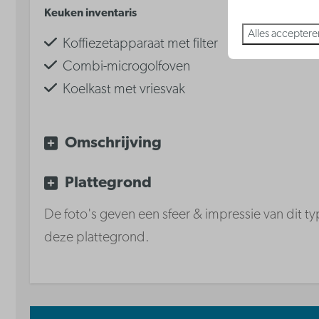
Keuken inventaris
Badkamer
Alles acceptere
Koffiezetapparaat met filter
Haardroger
Combi-microgolfoven
Koelkast met vriesvak
Waterkoker
Keramische kookplaat
Omschrijving
Vaatwasser
Plattegrond
De foto's geven een sfeer & impressie van dit typ
deze plattegrond.