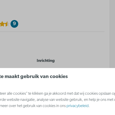
9
Inrichting
Slaapkamer met dubbel bed
e maakt gebruik van cookies
ning
Slaapkamer met 3-persoons
stapelbed
er alle cookies" te klikken ga je akkoord met dat wij cookies opslaan 
Zetelbed in woonkamer
rde website navigatie, analyse van website gebruik, en help je ons met
s meer over het gebruik van cookies in ons
privacybeleid
.
 meer ↓