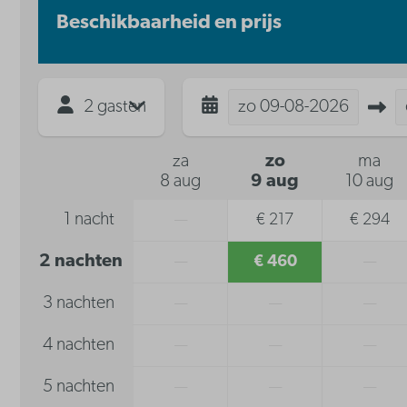
Beschikbaarheid en prijs
2 gasten
zo
09-08-2026
za
zo
ma
8 aug
9 aug
10 aug
1 nacht
—
€ 217
€ 294
2 nachten
—
€ 460
—
3 nachten
—
—
—
4 nachten
—
—
—
5 nachten
—
—
—