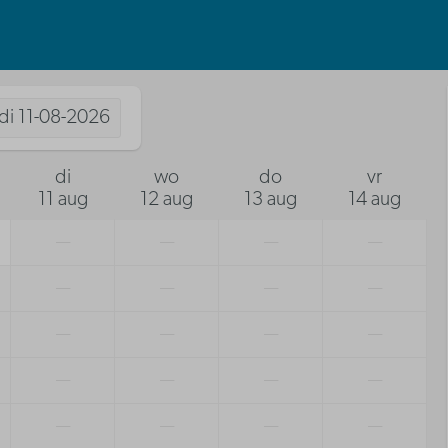
di
11-08-2026
di
wo
do
vr
11 aug
12 aug
13 aug
14 aug
—
—
—
—
—
—
—
—
—
—
—
—
—
—
—
—
—
—
—
—