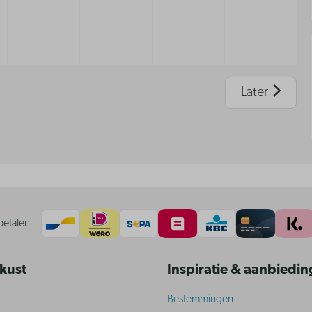
—
—
—
—
—
—
—
—
Later
betalen
 kust
Inspiratie & aanbiedi
Bestemmingen