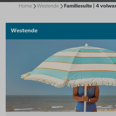
Home
Westende
Familiesuite | 4 volw
Westende