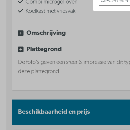
Alles acceptere
Combi-microgolfoven
Koelkast met vriesvak
Waterkoker
Keramische kookplaat
Omschrijving
Vaatwasser
Plattegrond
De foto's geven een sfeer & impressie van dit typ
deze plattegrond.
Beschikbaarheid en prijs