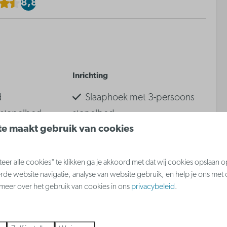
8,8
Inrichting
d
Slaaphoek met 3-persoons
 stapelbed
stapelbed
e maakt gebruik van cookies
Slaapkamer met dubbel bed
kamer
er alle cookies" te klikken ga je akkoord met dat wij cookies opslaan 
rde website navigatie, analyse van website gebruik, en help je ons met
 meer ↓
s meer over het gebruik van cookies in ons
privacybeleid
.