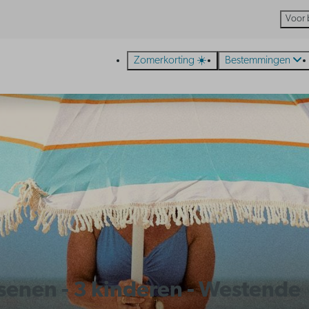
Voor 
Zomerkorting ☀️
Bestemmingen
ssenen - 3 kinderen - Westende