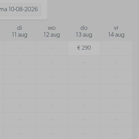
ma
10-08-2026
di
wo
do
vr
11 aug
12 aug
13 aug
14 aug
—
—
€ 290
—
—
—
—
—
—
—
—
—
—
—
—
—
—
—
—
—
—
—
—
—
—
—
—
—