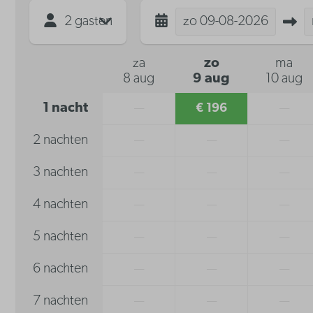
2 gasten
zo
09-08-2026
za
zo
ma
8 aug
9 aug
10 aug
1 nacht
—
€ 196
—
2 nachten
—
—
—
3 nachten
—
—
—
4 nachten
—
—
—
5 nachten
—
—
—
6 nachten
—
—
—
7 nachten
—
—
—