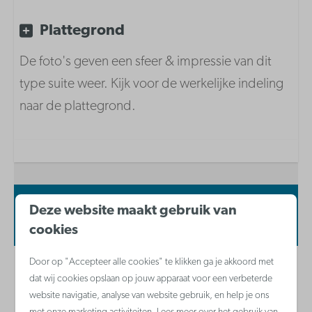
Inrichting
Plattegrond
Slaaphoek met 3-persoons stapelbed
Slaapkamer met dubbel bed
De foto's geven een sfeer & impressie van dit
Slaapkamer met dubbel bed
type suite weer. Kijk voor de werkelijke indeling
naar de plattegrond.
Keuken inventaris
Koffiezetapparaat met filter
Combi-microgolfoven
Koelkast met vriesvak
Deze website maakt gebruik van
Beschikbaarheid en prijs
Waterkoker
cookies
Keramische kookplaat
Vaatwasser
Door op "Accepteer alle cookies" te klikken ga je akkoord met
2 gasten
dat wij cookies opslaan op jouw apparaat voor een verbeterde
website navigatie, analyse van website gebruik, en help je ons
Badkamer