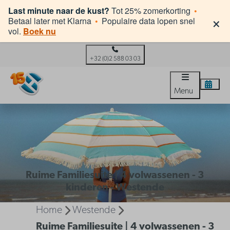
Last minute naar de kust?
Tot 25% zomerkorting
•
×
Betaal later met Klarna
•
Populaire data lopen snel
vol.
Boek nu
+32 (0)2 588 03 03
Menu
Ruime Familiesuite | 4 volwassenen - 3
kinderen - Westende
Home
Westende
Ruime Familiesuite | 4 volwassenen - 3