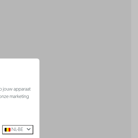
op jouw apparaat
 onze marketing
NL-BE