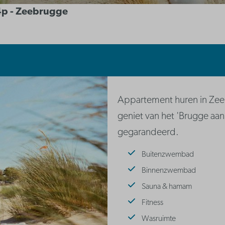
 4p - Zeebrugge
Appartement huren in Zeeb
geniet van het 'Brugge aan 
gegarandeerd.
Buitenzwembad
Binnenzwembad
Sauna & hamam
Fitness
Wasruimte