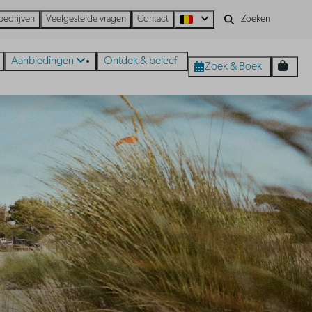
bedrijven
Veelgestelde vragen
Contact
Aanbiedingen
Ontdek & beleef
Zoek & Boek