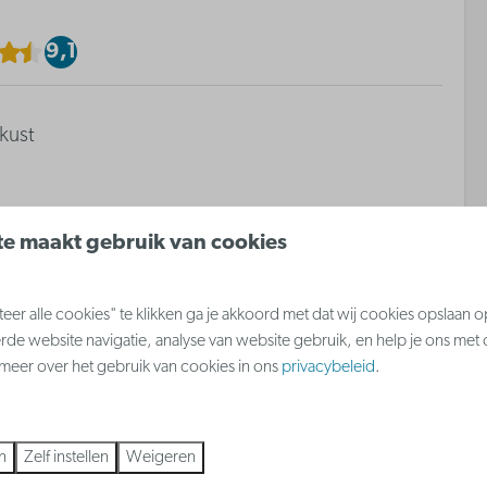
9,1
kust
e maakt gebruik van cookies
Inrichting
er alle cookies" te klikken ga je akkoord met dat wij cookies opslaan 
d
Slaapkamer met dubbel bed
rde website navigatie, analyse van website gebruik, en help je ons met
 stapelbed
Slaapkamer met 2-persoons
s meer over het gebruik van cookies in ons
privacybeleid
.
kamer
stapelbed
n
Zelf instellen
Weigeren