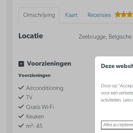
Omschrijving
Kaart
Recensies
Locatie
Zeebrugge, Belgische 
Voorzieningen
Deze websit
Voorzieningen
Slapen
Door op "Accepte
Airconditioning
Dubbel be
voor een verbete
TV
2-persoons
activiteiten. Lee
Gratis Wi-Fi
Privé slaap
Keuken
Alles acceptere
m²: 45