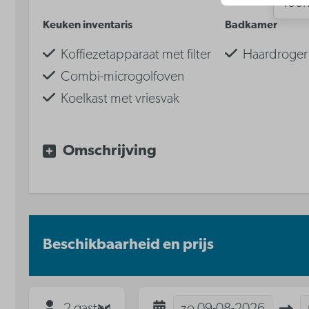
Toon
Keuken inventaris
Badkamer
Koffiezetapparaat met filter
Haardroger
Combi-microgolfoven
Koelkast met vriesvak
Waterkoker
Keramische kookplaat
Omschrijving
Vaatwasser
Beschikbaarheid en prijs
2 gasten
zo
09-08-2026