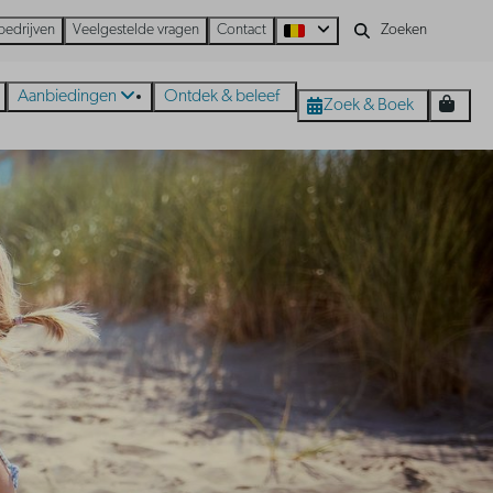
bedrijven
Veelgestelde vragen
Contact
Aanbiedingen
Ontdek & beleef
Zoek & Boek