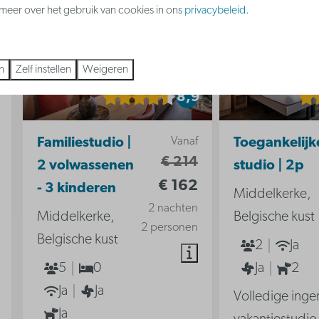
s meer over het gebruik van cookies in ons
privacybeleid
.
n
Zelf instellen
Weigeren
8,9
Vanaf
Familiestudio |
Toegankelijk
€ 214
2 volwassenen
studio | 2p
€ 162
- 3 kinderen
Middelkerke,
2 nachten
Middelkerke,
Belgische kust
2 personen
Belgische kust
2
Ja
5
0
Ja
2
Ja
Ja
Volledige inge
Ja