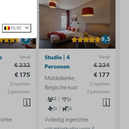
NL-BE
9
9,5
Vanaf
Vanaf
e
Studio | 4
€ 232
€ 234
Personen
€ 175
€ 177
Middelkerke,
2 nachten
2 nachten
Belgische kust
2 personen
2 personen
4
Ja
Ja
Ja
richte
Volledig ingerichte