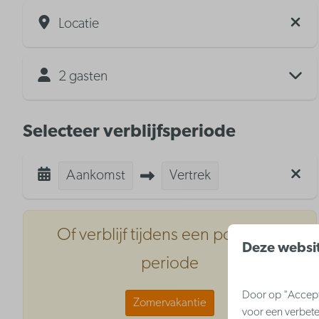
Locatie
2 gasten
Selecteer verblijfsperiode
Aankomst
Vertrek
Of verblijf tijdens een populaire
Deze websit
periode
Door op "Accepte
Zomervakantie
voor een verbete