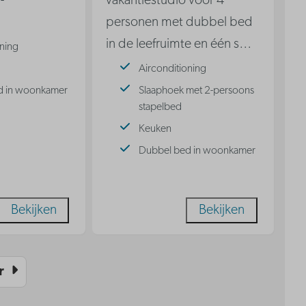
-
vakantiestudio voor 4
personen met dubbel bed
in de leefruimte en één s
…
oning
Airconditioning
d in woonkamer
Slaaphoek met 2-persoons
stapelbed
Keuken
Dubbel bed in woonkamer
Bekijken
Bekijken
r