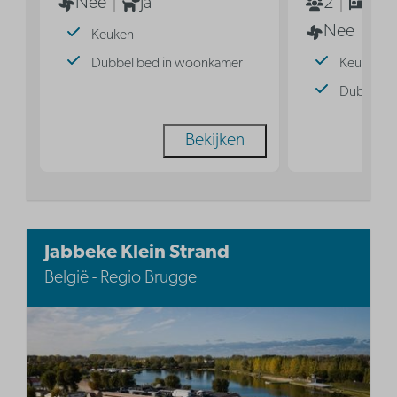
Nee
Ja
2
1
Nee
Keuken
Dubbel bed in woonkamer
Keuken
Dubbel b
Bekijken
Jabbeke Klein Strand
België - Regio Brugge