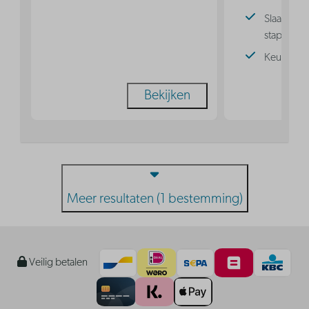
Slaaphoek
stapelbed
Keuken
Bekijken
Meer resultaten (1 bestemming)
Veilig betalen