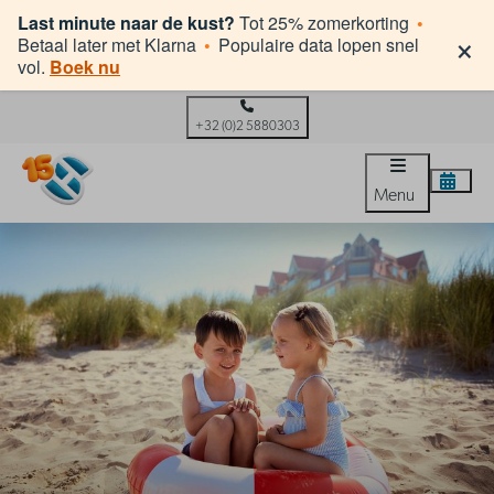
Last minute naar de kust?
Tot 25% zomerkorting
•
×
Betaal later met Klarna
•
Populaire data lopen snel
vol.
Boek nu
+32 (0)2 5880303
Menu