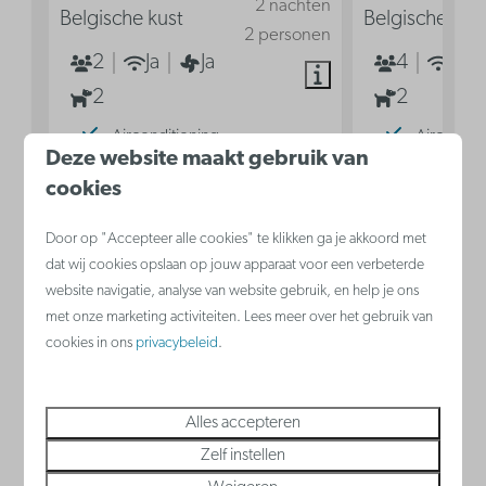
2 nachten
Belgische kust
Belgische kus
2 personen
2
Ja
Ja
4
Ja
2
2
Airconditioning
Aircondit
Deze website maakt gebruik van
Keuken
Keuken
cookies
Dubbel bed in woonkamer
Zetelbed
Door op "Accepteer alle cookies" te klikken ga je akkoord met
Dubbel b
dat wij cookies opslaan op jouw apparaat voor een verbeterde
website navigatie, analyse van website gebruik, en help je ons
Bekijken
met onze marketing activiteiten. Lees meer over het gebruik van
cookies in ons
privacybeleid
.
Alles accepteren
Nieuwpoort
Zelf instellen
België - Belgische kust