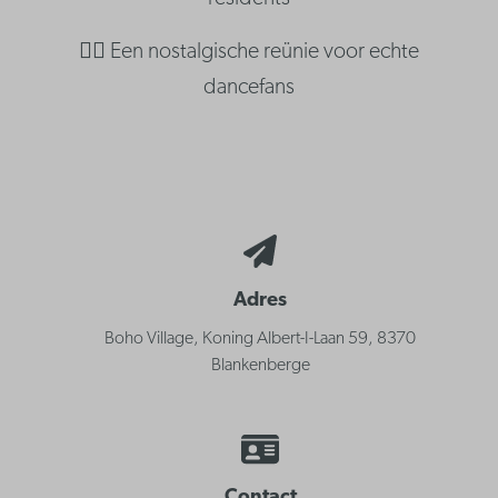
👯‍♂️ Een nostalgische reünie voor echte
dancefans
Adres
Boho Village, Koning Albert-I-Laan 59, 8370
Blankenberge
Contact