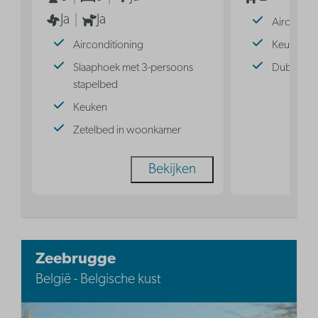
Ja
Ja
Aircondit
Airconditioning
Keuken
Slaaphoek met 3-persoons
Dubbel b
stapelbed
Keuken
Zetelbed in woonkamer
Bekijken
Zeebrugge
België - Belgische kust