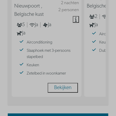
2 nachten
Nieuwpoort ,
Belgische kus
2 personen
Belgische kust
2
Ja
5
Ja
Ja
Ja
Ja
Aircondit
Airconditioning
Keuken
Slaaphoek met 3-persoons
Dubbel b
stapelbed
Keuken
Zetelbed in woonkamer
Bekijken