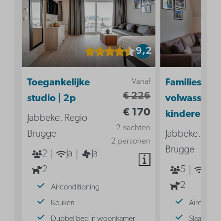
9,2
Vanaf
Toegankelijke
Familiesuite 
€ 226
studio | 2p
volwassenen
€ 170
kinderen
Jabbeke, Regio
2 nachten
Brugge
Jabbeke, Reg
2 personen
Brugge
2
Ja
Ja
2
5
Ja
2
Airconditioning
Keuken
Aircondit
Dubbel bed in woonkamer
Slaaphoek