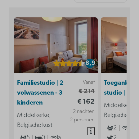
8,9
Vanaf
Familiestudio | 2
Toegankelij
€ 214
volwassenen - 3
studio | 2p
€ 162
kinderen
Middelkerke,
2 nachten
Middelkerke,
Belgische kus
2 personen
Belgische kust
2
Ja
5
0
Ja
2