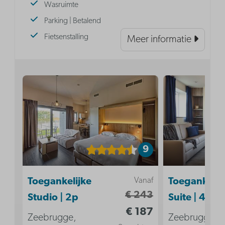
Wasruimte
Parking | Betalend
Fietsenstalling
Meer informatie
9
Vanaf
Toegankelijke
Toegankelij
€ 243
Studio | 2p
Suite | 4p
€ 187
Zeebrugge,
Zeebrugge,