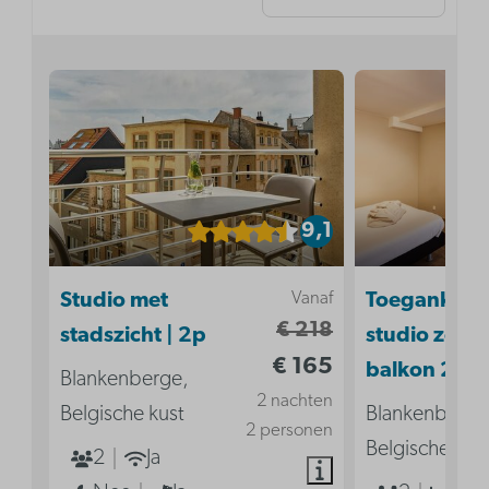
9,1
Vanaf
Studio met
Toegankelij
€ 218
stadszicht | 2p
studio zond
€ 165
balkon 2p
Blankenberge,
2 nachten
Belgische kust
Blankenberge
2 personen
Belgische kus
2
Ja