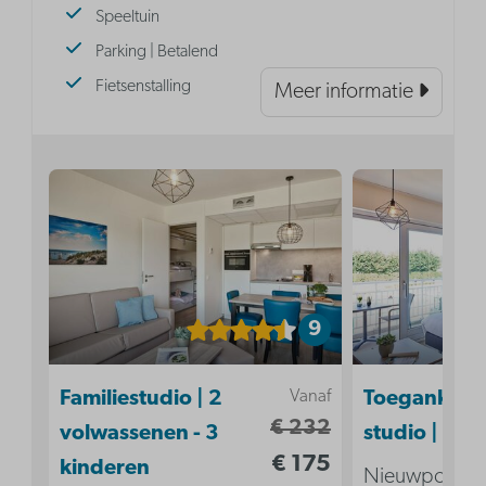
Speeltuin
Parking | Betalend
Fietsenstalling
Meer informatie
9
Vanaf
Familiestudio | 2
Toegankelij
€ 232
volwassenen - 3
studio | 2p
€ 175
kinderen
Nieuwpoort ,