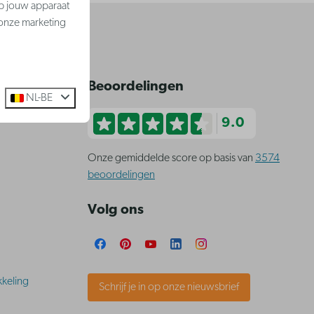
op jouw apparaat
 onze marketing
ngen
Beoordelingen
NL-BE
9.0
Onze gemiddelde score op basis van
3574
beoordelingen
Volg ons
keling
Schrijf je in op onze nieuwsbrief