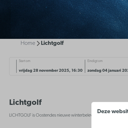
Home
Lichtgolf
Start om
Eindigt om
vrijdag 28 november 2025, 16:30
zondag 04 januari 20
Lichtgolf
Deze websit
LICHTGOLF is Oostendes nieuwe winterbeleving: wandel langs 7 v