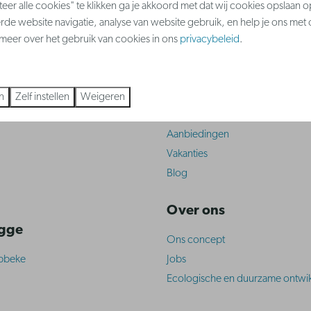
er alle cookies" te klikken ga je akkoord met dat wij cookies opslaan 
rde website navigatie, analyse van website gebruik, en help je ons met
s meer over het gebruik van cookies in ons
privacybeleid
.
betalen
 kust
Inspiratie & aanbiedi
n
Zelf instellen
Weigeren
Bestemmingen
Aanbiedingen
Vakanties
Blog
Over ons
ugge
Ons concept
abbeke
Jobs
Ecologische en duurzame ontwik