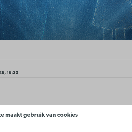
26, 16:30
e maakt gebruik van cookies
erlichte stops met een meeslepend audiOver verhaal dat het maritie