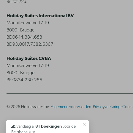
8u tot 22u.
Holiday Suites International BV
Monnikenwerve 17-19
8000 - Brugge
BE 0644.384.658
BE 93.0017.7382.6367
Holiday Suites CVBA
Monnikenwerve 17-19
8000 - Brugge
BE 0834.230.286
·
·
·
© 2026 Holidaysuites.be
Algemene voorwaarden
Privacyverklaring
Cooki
×
🌊 Vandaag al
81 boekingen
voor de
Belgische kust.