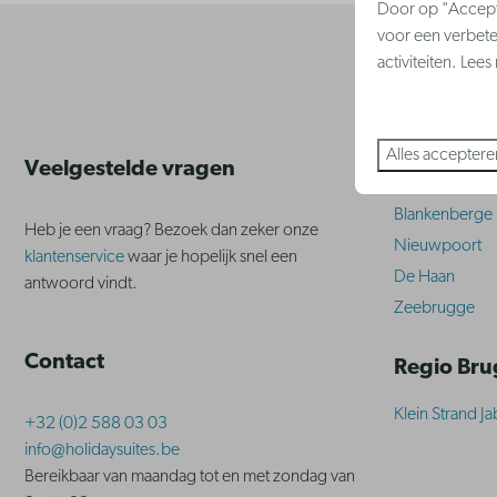
Door op "Accepte
voor een verbete
activiteiten. Lee
Veilig 
Belgische
Alles acceptere
Veelgestelde vragen
Westende
Blankenberge
Heb je een vraag? Bezoek dan zeker onze
Nieuwpoort
klantenservice
waar je hopelijk snel een
De Haan
antwoord vindt.
Zeebrugge
Contact
Regio Br
Klein Strand J
+32 (0)2 588 03 03
info@holidaysuites.be
Bereikbaar van maandag tot en met zondag van