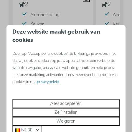
2
2
Airconditioning
Aircondit
Keuken
Keuken
Deze website maakt gebruik van
Dubbel bed in woonkamer
Zetelbed
cookies
Dubbel b
Door op "Accepteer alle cookies" te klikken ga je akkoord met
Bekijken
dat wij cookies opslaan op jouw apparaat voor een verbeterde
website navigatie, analyse van website gebruik, en help je ons
met onze marketing activiteiten. Lees meer over het gebruik van
cookies in ons
privacybeleid
.
Nieuwpoort
Alles accepteren
België - Belgische kust
Zelf instellen
Weigeren
NL-BE