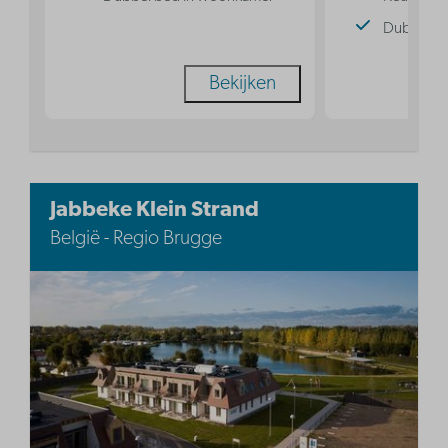
Dubbel b
Bekijken
Jabbeke Klein Strand
België - Regio Brugge