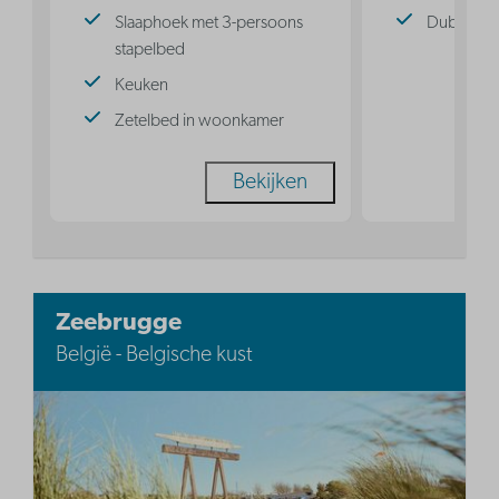
Slaaphoek met 3-persoons
Dubbel b
stapelbed
Keuken
Zetelbed in woonkamer
Bekijken
Zeebrugge
België - Belgische kust