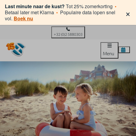
Last minute naar de kust?
Tot 25% zomerkorting
•
×
Betaal later met Klarna
•
Populaire data lopen snel
vol.
Boek nu
+32 (0)2 5880303
Menu