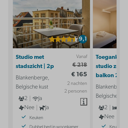
9,1
Vanaf
Studio met
Toegankelij
€ 218
stadszicht | 2p
studio zond
€ 165
balkon 2p
Blankenberge,
2 nachten
Belgische kust
Blankenberge
2 personen
Belgische kus
2
Ja
Nee
Ja
2
1
Nee
Keuken
Dubbel bed in woonkamer
Keuken