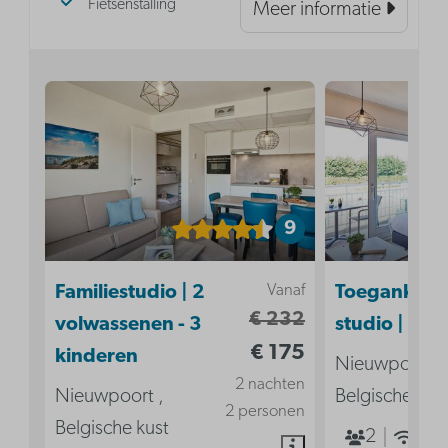
Fietsenstalling
Meer informatie
9
Vanaf
Familiestudio | 2
Toegankelij
€ 232
volwassenen - 3
studio | 2p
€ 175
kinderen
Nieuwpoort ,
2 nachten
Nieuwpoort ,
Belgische kus
2 personen
Belgische kust
2
Ja