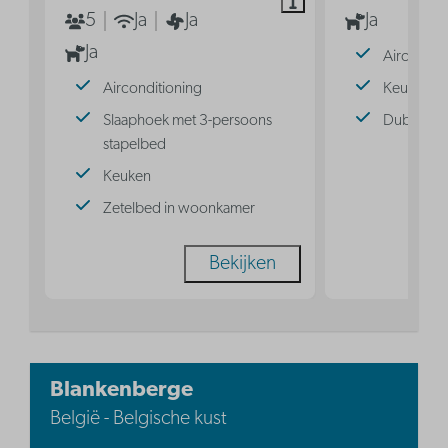
5
Ja
Ja
Ja
Ja
Aircondit
Airconditioning
Keuken
Slaaphoek met 3-persoons
Dubbel b
stapelbed
Keuken
Zetelbed in woonkamer
Bekijken
Blankenberge
België - Belgische kust