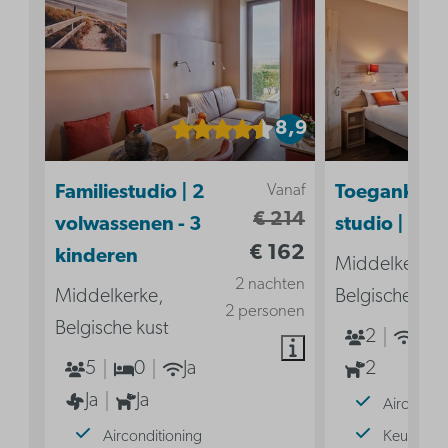
8,9
Vanaf
Familiestudio | 2
Toegankelij
€ 214
volwassenen - 3
studio | 2p
€ 162
kinderen
Middelkerke,
2 nachten
Middelkerke,
Belgische kus
2 personen
Belgische kust
2
Ja
5
0
Ja
2
Ja
Ja
Aircondit
Airconditioning
Keuken