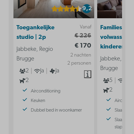
9,2
Vanaf
Toegankelijke
Familiesuite 
€ 226
studio | 2p
volwassenen
€ 170
kinderen
Jabbeke, Regio
2 nachten
Brugge
Jabbeke, Reg
2 personen
Brugge
2
Ja
Ja
2
5
Ja
2
Airconditioning
Keuken
Aircondit
Dubbel bed in woonkamer
Slaaphoek
Slaaphoek
stapelbed