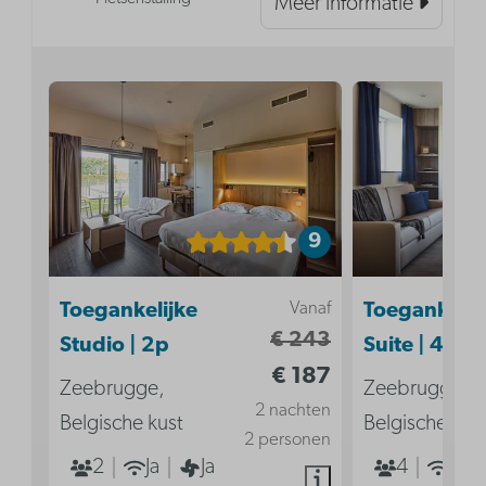
Meer informatie
9
Vanaf
Toegankelijke
Toegankelij
€ 243
Studio | 2p
Suite | 4p
€ 187
Zeebrugge,
Zeebrugge,
2 nachten
Belgische kust
Belgische kus
2 personen
2
Ja
Ja
4
Ja