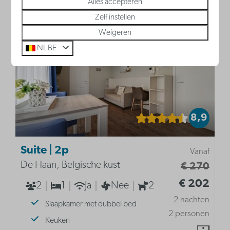
Alles accepteren
Zelf instellen
Weigeren
NL-BE
8,9
Suite | 2p
Vanaf
De Haan, Belgische kust
€ 270
€ 202
2
1
Ja
Nee
2
2 nachten
Slaapkamer met dubbel bed
2 personen
Keuken