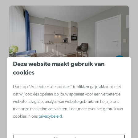
9,1
Deze website maakt gebruik van
cookies
Studio | 2p
Vanaf
Door op "Accepteer alle cookies" te klikken ga je akkoord met
De Haan, Belgische kust
€ 234
dat wij cookies opslaan op jouw apparaat voor een verbeterde
€ 176
2
Ja
Nee
2
website navigatie, analyse van website gebruik, en help je ons
met onze marketing activiteiten. Lees meer over het gebruik van
2 nachten
Keuken
cookies in ons
privacybeleid
.
2 personen
Dubbel bed in woonkamer