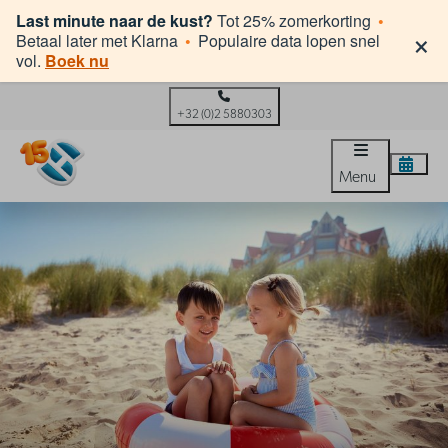
Last minute naar de kust?
Tot 25% zomerkorting
•
×
Betaal later met Klarna
•
Populaire data lopen snel
vol.
Boek nu
+32 (0)2 5880303
Menu