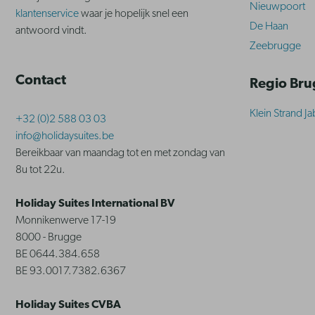
Nieuwpoort
klantenservice
waar je hopelijk snel een
De Haan
antwoord vindt.
Zeebrugge
Contact
Regio Br
Klein Strand J
+32 (0)2 588 03 03
info@holidaysuites.be
Bereikbaar van maandag tot en met zondag van
8u tot 22u.
Holiday Suites International BV
Monnikenwerve 17-19
8000 - Brugge
BE 0644.384.658
BE 93.0017.7382.6367
Holiday Suites CVBA