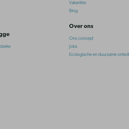
Vakanties
Blog
Over ons
ugge
Ons concept
abbeke
Jobs
Ecologische en duurzame ontwik