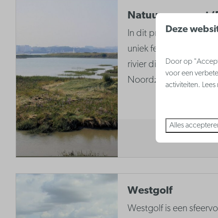
Natuurreservaat ‘
Deze websit
In dit prachtige natuur
uniek fenomeen. De Ijz
Door op "Accepte
rivier die rechtstreeks
voor een verbete
Noordzee.
activiteiten. Lee
Alles acceptere
Westgolf
Westgolf is een sfeervo