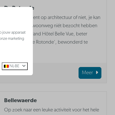
De Rotonde
Of je nu gek bent op architectuur of niet, je kan
Westende gewoonweg niét bezocht hebben
op jouw apparaat
zonder het Grand Hôtel Belle Vue, beter
 onze marketing
gekend als 'De Rotonde', bewonderd te
hebben.
NL-BE
Meer
Bellewaerde
Op zoek naar een leuke activiteit voor het hele