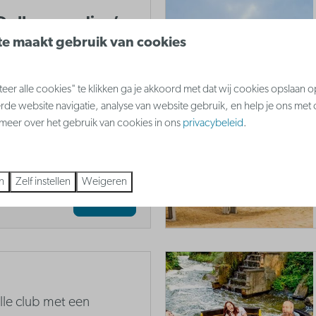
De IJzermonding’
e maakt gebruik van cookies
gebied volstrekt zich een
er is de enige Belgische
er alle cookies" te klikken ga je akkoord met dat wij cookies opslaan 
 uitmondt in de
rde website navigatie, analyse van website gebruik, en help je ons met
s meer over het gebruik van cookies in ons
privacybeleid
.
n
Zelf instellen
Weigeren
Meer
lle club met een