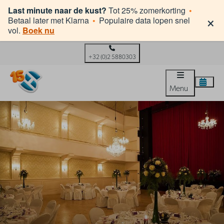
Last minute naar de kust?
Tot 25% zomerkorting
•
×
Betaal later met Klarna
•
Populaire data lopen snel
vol.
Boek nu
+32 (0)2 5880303
Menu