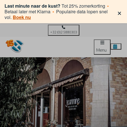
Last minute naar de kust?
Tot 25% zomerkorting
•
×
Betaal later met Klarna
•
Populaire data lopen snel
vol.
Boek nu
+32 (0)2 5880303
Menu