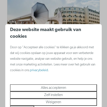
Deze website maakt gebruik van
cookies
De Rotonde
Of je nu gek bent op architectuur of niet, je
Door op "Accepteer alle cookies" te klikken ga je akkoord met
dat wij cookies opslaan op jouw apparaat voor een verbeterde
kan Westende gewoonweg niét bezocht
website navigatie, analyse van website gebruik, en help je ons
hebben zonder het Grand Hôtel Belle Vue,
met onze marketing activiteiten. Lees meer over het gebruik van
beter gekend als 'De Rotonde',
cookies in ons
privacybeleid
.
bewonderd te hebben.
Alles accepteren
Zelf instellen
Meer
Weigeren