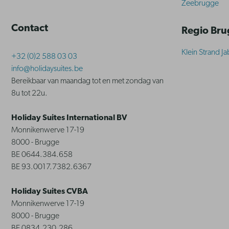
Zeebrugge
Contact
Regio Br
Klein Strand J
+32 (0)2 588 03 03
info@holidaysuites.be
Bereikbaar van maandag tot en met zondag van
8u tot 22u.
Holiday Suites International BV
Monnikenwerve 17-19
8000 - Brugge
BE 0644.384.658
BE 93.0017.7382.6367
Holiday Suites CVBA
Monnikenwerve 17-19
8000 - Brugge
BE 0834.230.286