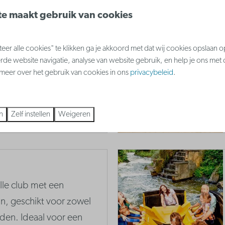
j kunnen kinderen in
e maakt gebruik van cookies
et echte
unnen ze
er alle cookies" te klikken ga je akkoord met dat wij cookies opslaan 
tdekken en ook zelf
rde website navigatie, analyse van website gebruik, en help je ons met
s meer over het gebruik van cookies in ons
privacybeleid
.
Meer
n
Zelf instellen
Weigeren
lle club met een
n, geschikt voor zowel
den. Ideaal voor een