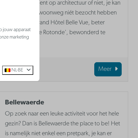
Of je nu gek bent op architectuur of niet, je kan
Westende gewoonweg niét bezocht hebben
zonder het Grand Hôtel Belle Vue, beter
op jouw apparaat
gekend als 'De Rotonde', bewonderd te
 onze marketing
hebben.
Meer
NL-BE
Bellewaerde
Op zoek naar een leuke activiteit voor het hele
gezin? Dan is Bellewaerde the place to be! Het
is namelijk niet enkel een pretpark, je kan er