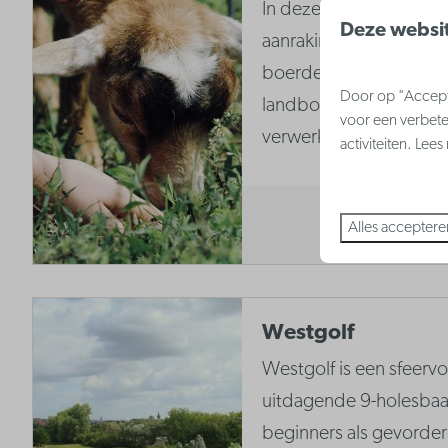
In deze kinderboerderi
Deze websit
aanraking komen met h
boerderijleven. Hier k
Door op "Accepte
landbouwproducten on
voor een verbete
verwerken.
activiteiten. Lee
Alles acceptere
Westgolf
Westgolf is een sfeervo
uitdagende 9-holesbaa
beginners als gevorder