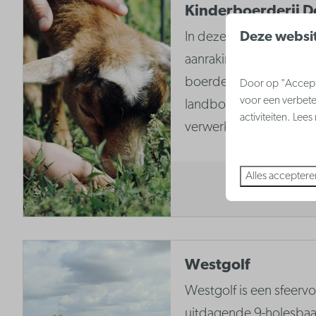
Kinderboerderij D
Deze websit
In deze kinderboerderi
aanraking komen met h
boerderijleven. Hier k
Door op "Accepte
voor een verbete
landbouwproducten on
activiteiten. Lee
verwerken.
Alles acceptere
Westgolf
Westgolf is een sfeervo
uitdagende 9-holesbaa