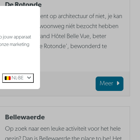
De Rotonde
Of je nu gek bent op architectuur of niet, je kan
Westende gewoonweg niét bezocht hebben
zonder het Grand Hôtel Belle Vue, beter
op jouw apparaat
 onze marketing
gekend als 'De Rotonde', bewonderd te
hebben.
NL-BE
Meer
Bellewaerde
Op zoek naar een leuke activiteit voor het hele
gezin? Dan is Bellewaerde the place to be! Het