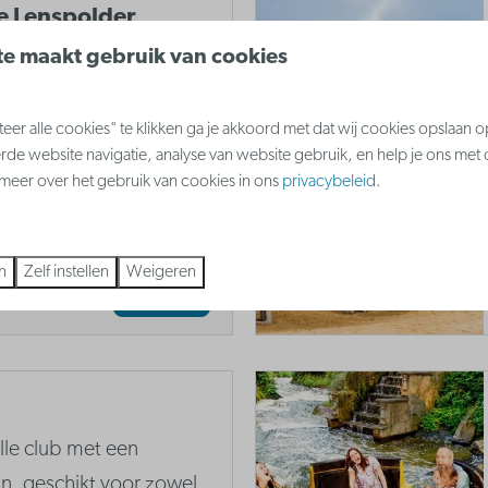
e Lenspolder
e maakt gebruik van cookies
j kunnen kinderen in
et echte
unnen ze
er alle cookies" te klikken ga je akkoord met dat wij cookies opslaan 
rde website navigatie, analyse van website gebruik, en help je ons met
tdekken en ook zelf
s meer over het gebruik van cookies in ons
privacybeleid
.
n
Zelf instellen
Weigeren
Meer
lle club met een
n, geschikt voor zowel