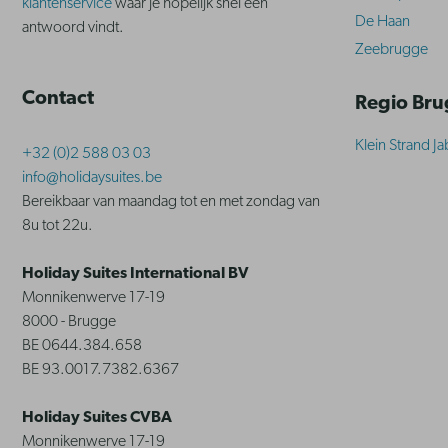
klantenservice
waar je hopelijk snel een
De Haan
antwoord vindt.
Zeebrugge
Contact
Regio Br
Klein Strand J
+32 (0)2 588 03 03
info@holidaysuites.be
Bereikbaar van maandag tot en met zondag van
8u tot 22u.
Holiday Suites International BV
Monnikenwerve 17-19
8000 - Brugge
BE 0644.384.658
BE 93.0017.7382.6367
Holiday Suites CVBA
Monnikenwerve 17-19