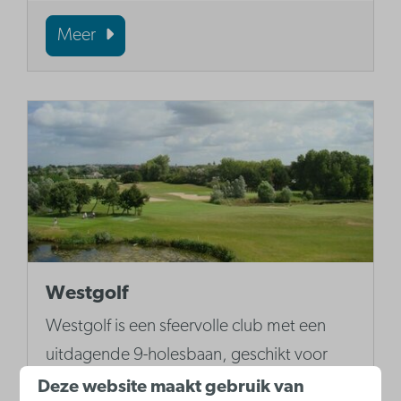
Meer
Westgolf
Westgolf is een sfeervolle club met een
uitdagende 9-holesbaan, geschikt voor
zowel beginners als gevorderden. Ideaal
Deze website maakt gebruik van