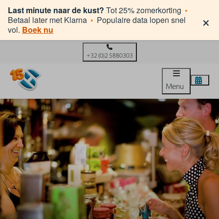
Last minute naar de kust?
Tot 25% zomerkorting
•
×
Betaal later met Klarna
•
Populaire data lopen snel
vol.
Boek nu
+32 (0)2 5880303
Menu