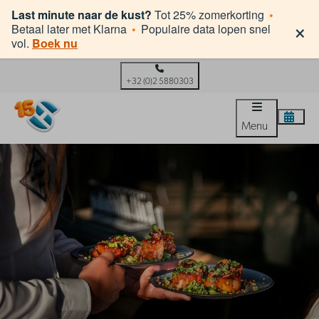
Last minute naar de kust?
Tot 25% zomerkorting
•
×
Betaal later met Klarna
•
Populaire data lopen snel
vol.
Boek nu
+32 (0)2 5880303
Menu