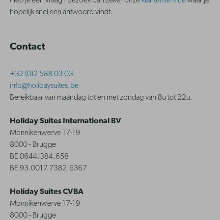
Heb je een vraag? Bezoek dan zeker onze
klantenservice
waar je
hopelijk snel een antwoord vindt.
Contact
+32 (0)2 588 03 03
info@holidaysuites.be
Bereikbaar van maandag tot en met zondag van 8u tot 22u.
Holiday Suites International BV
Monnikenwerve 17-19
8000 - Brugge
BE 0644.384.658
BE 93.0017.7382.6367
Holiday Suites CVBA
Monnikenwerve 17-19
8000 - Brugge