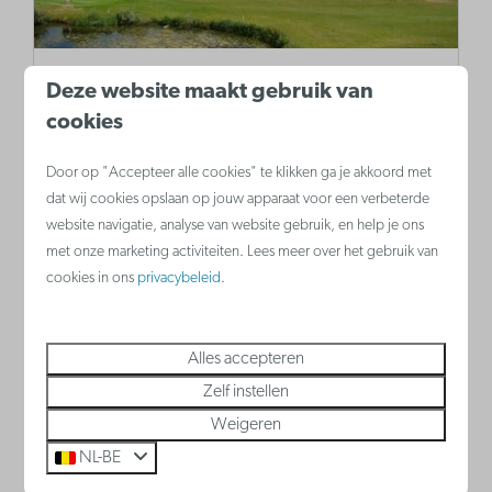
Westgolf
Deze website maakt gebruik van
cookies
Westgolf is een sfeervolle club met een
uitdagende 9-holesbaan, geschikt voor
Door op "Accepteer alle cookies" te klikken ga je akkoord met
zowel beginners als gevorderden. Ideaal
dat wij cookies opslaan op jouw apparaat voor een verbeterde
website navigatie, analyse van website gebruik, en help je ons
voor een sportieve dag in een ontspannen
met onze marketing activiteiten. Lees meer over het gebruik van
sfeer.
cookies in ons
privacybeleid
.
Alles accepteren
Meer
Zelf instellen
Weigeren
NL-BE