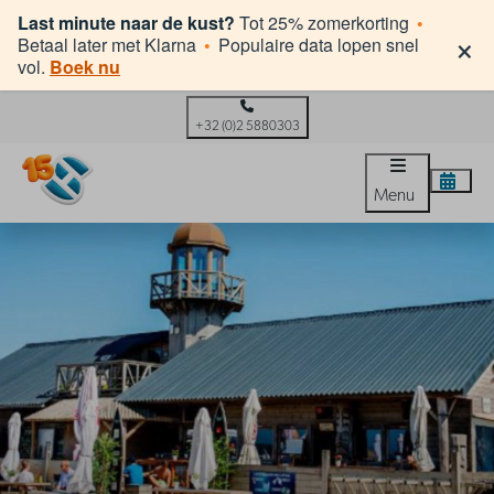
Last minute naar de kust?
Tot 25% zomerkorting
•
×
Betaal later met Klarna
•
Populaire data lopen snel
vol.
Boek nu
+32 (0)2 5880303
Menu