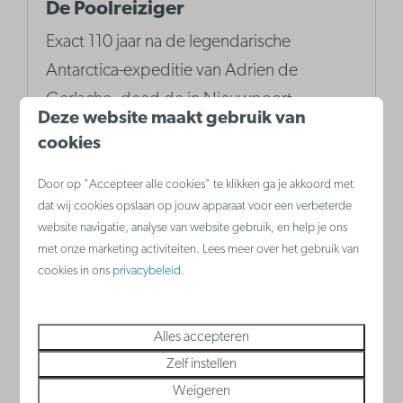
De Poolreiziger
Exact 110 jaar na de legendarische
Antarctica-expeditie van Adrien de
Gerlache, deed de in Nieuwpoort
Deze website maakt gebruik van
geboren poolreiziger Dirk 'Dixie'
cookies
Dansercoer deze tocht in 2007 nog eens
over.
Door op "Accepteer alle cookies" te klikken ga je akkoord met
dat wij cookies opslaan op jouw apparaat voor een verbeterde
website navigatie, analyse van website gebruik, en help je ons
met onze marketing activiteiten. Lees meer over het gebruik van
Meer
cookies in ons
privacybeleid
.
Alles accepteren
Zelf instellen
Weigeren