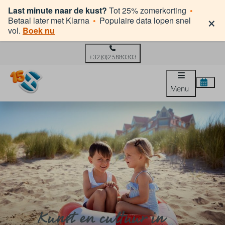
Last minute naar de kust?
Tot 25% zomerkorting
•
×
Betaal later met Klarna
•
Populaire data lopen snel
vol.
Boek nu
+32 (0)2 5880303
Menu
Kunst en cultuur in