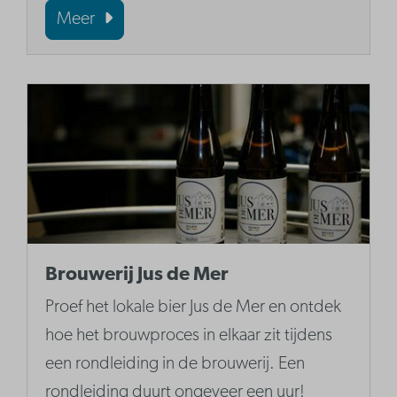
Meer
Brouwerij Jus de Mer
Proef het lokale bier Jus de Mer en ontdek
hoe het brouwproces in elkaar zit tijdens
een rondleiding in de brouwerij. Een
rondleiding duurt ongeveer een uur!