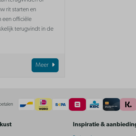
kan terugvinden of
w rit starten en
 een officiële
elijk terugvindt in de
Meer
betalen
 kust
Inspiratie & aanbiedi