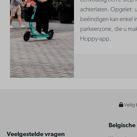
eenvoudig een e-step 
achterlaten. Opgelet: u
beëindigen kan enkel in
parkeerzone, die u makk
Hoppy-app.
Veilig 
Belgische
Veelgestelde vragen