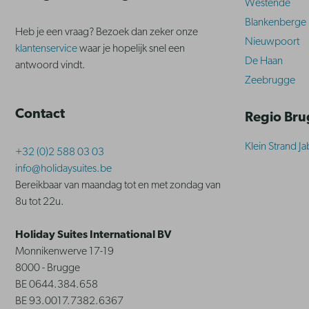
Westende
Blankenberge
Heb je een vraag? Bezoek dan zeker onze
Nieuwpoort
klantenservice
waar je hopelijk snel een
De Haan
antwoord vindt.
Zeebrugge
Contact
Regio Br
Klein Strand J
+32 (0)2 588 03 03
info@holidaysuites.be
Bereikbaar van maandag tot en met zondag van
8u tot 22u.
Holiday Suites International BV
Monnikenwerve 17-19
8000 - Brugge
BE 0644.384.658
BE 93.0017.7382.6367