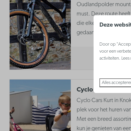
Oudlandpolder mounta
must. Deze route heeft 
die elke ervaren mount
Deze websit
gedaan moet hebben.
Door op "Accepte
voor een verbete
activiteiten. Lee
Alles acceptere
Cyclo Cars Kurt
Cyclo Cars Kurt in Knok
plek voor het huren van
Met een breed assorti
kun je genieten van ee