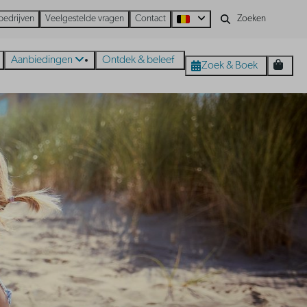
bedrijven
Veelgestelde vragen
Contact
Aanbiedingen
Ontdek & beleef
Zoek & Boek