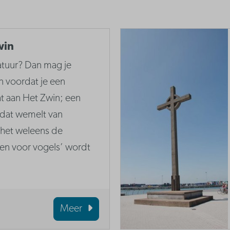
win
atuur? Dan mag je
n voordat je een
t aan Het Zwin; een
 dat wemelt van
 het weleens de
ven voor vogels’ wordt
Meer