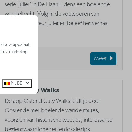
serie 'Juliet' in De Haan tijdens een boeiende
wandeltocht. Volg in de voetsporen van
politie-inspecteur Juliet en beleef het verhaal
opnieuw.
op jouw apparaat
 onze marketing
Meer
NL-BE
Ostend City Walks
De app Ostend Cuty Walks leidt je door
Oostende met boeiende wandelroutes,
voorzien van historische weetjes, interessante
bezienswaardigheden en lokale tips.