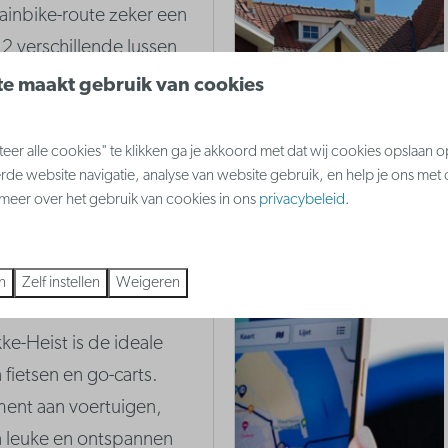
inbike-route zeker een
2 verschillende lussen
ainbiker toch eens
e maakt gebruik van cookies
er alle cookies" te klikken ga je akkoord met dat wij cookies opslaan 
rde website navigatie, analyse van website gebruik, en help je ons met
Meer
s meer over het gebruik van cookies in ons
privacybeleid
.
n
Zelf instellen
Weigeren
ke-Heist is de ideale
 fietsen en go-carts.
ment aan voertuigen,
n leuke en ontspannen