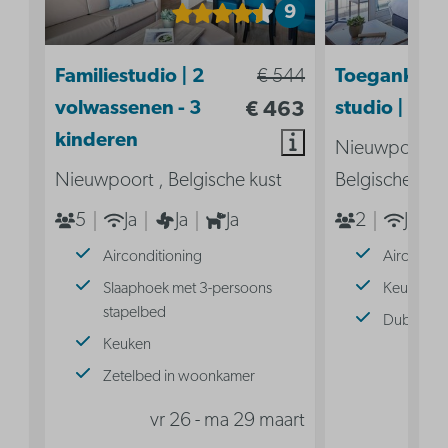
9
Familiestudio | 2
€ 544
Toegankelij
volwassenen - 3
€ 463
studio | 2p
kinderen
Nieuwpoort ,
Nieuwpoort , Belgische kust
Belgische kus
5
Ja
Ja
Ja
2
Ja
Airconditioning
Aircondit
Slaaphoek met 3-persoons
Keuken
stapelbed
Dubbel b
Keuken
vr
Zetelbed in woonkamer
vr 26 - ma 29 maart