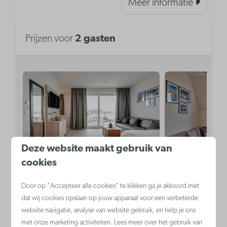
Meer informatie
Prijzen voor
2 gasten
9,2
Deze website maakt gebruik van
cookies
Toegankelijke
€ 498
Familiesuite 
Door op "Accepteer alle cookies" te klikken ga je akkoord met
studio | 2p
€ 424
volwassenen
dat wij cookies opslaan op jouw apparaat voor een verbeterde
kinderen
website navigatie, analyse van website gebruik, en help je ons
Jabbeke, Regio Brugge
met onze marketing activiteiten. Lees meer over het gebruik van