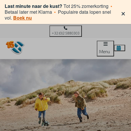
Last minute naar de kust?
Tot 25% zomerkorting
•
×
Betaal later met Klarna
•
Populaire data lopen snel
vol.
Boek nu
+32 (0)2 5880303
Menu