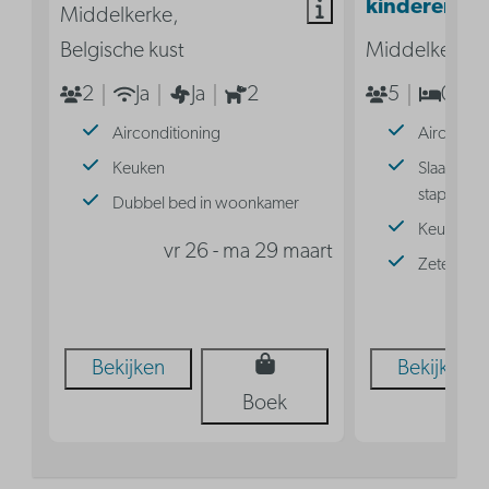
kinderen
Middelkerke,
Belgische kust
Middelkerke, 
2
Ja
Ja
2
5
0
Airconditioning
Aircondit
Keuken
Slaaphoek
stapelbed
Dubbel bed in woonkamer
Keuken
vr 26 - ma 29 maart
Zetelbed
vr
Bekijken
Bekijken
Boek