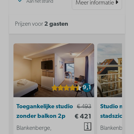
Aan het strand
Meer informatie
Prijzen voor
2 gasten
9,1
Toegankelijke studio
€ 493
Studio met
zonder balkon 2p
€ 421
stadszicht |
Blankenberge,
Blankenberge