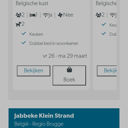
Belgische kust
Belgische kus
2
1
Ja
Nee
2
Ja
2
Keuken
Keuken
Dubbel b
Dubbel bed in woonkamer
vr
vr 26 - ma 29 maart
Bekijken
Bekijken
Boek
Jabbeke Klein Strand
België - Regio Brugge