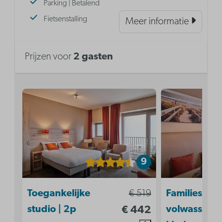
Parking | Betalend
Fietsenstalling
Meer informatie
Prijzen voor
2 gasten
9
Toegankelijke
€ 519
Familiestudi
studio | 2p
€ 442
volwassenen