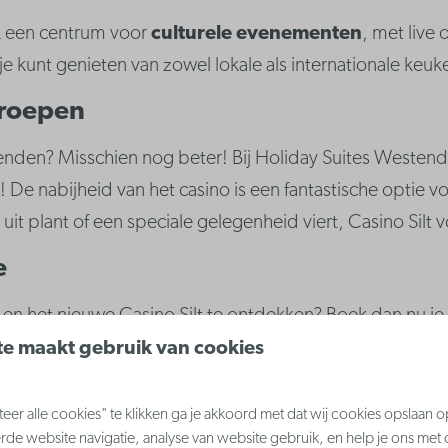
ok een centrum voor
culturele evenementen
, met live
je kunt genieten van zowel lokale als internationale keuk
groepen
rienden? Misschien nog beter! Bij Holiday Suites Weste
d! De nabijheid van het casino is een fantastische optie
t plant of een speciale gelegenheid viert, Casino Silt vo
e
n het nieuwe Casino Silt te ontdekken? Boek dan nu je v
kust. Met onze
digitale incheckservice
, huisdiervriend
e maakt gebruik van cookies
telijk wordt.
er alle cookies" te klikken ga je akkoord met dat wij cookies opslaan 
rde website navigatie, analyse van website gebruik, en help je ons met