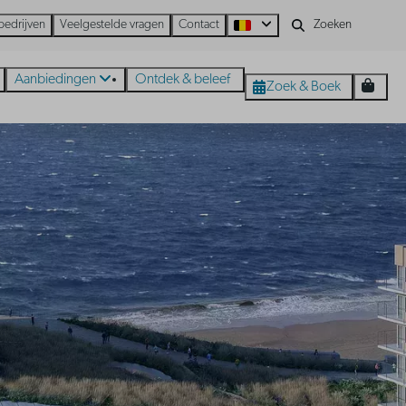
bedrijven
Veelgestelde vragen
Contact
Aanbiedingen
Ontdek & beleef
Zoek & Boek