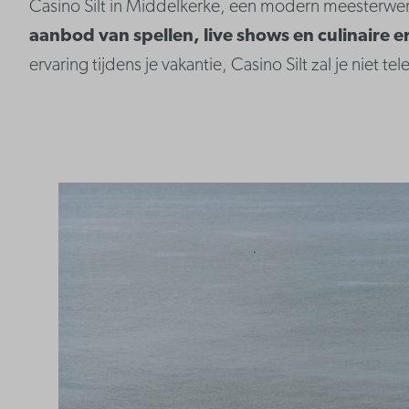
Casino Silt in Middelkerke, een modern meesterwer
aanbod van spellen, live shows en culinaire 
ervaring tijdens je vakantie, Casino Silt zal je niet tel