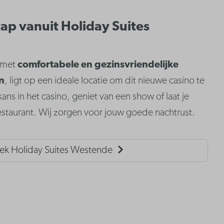
tap vanuit Holiday Suites
 met
comfortabele en gezinsvriendelijke
n
, ligt op een ideale locatie om dit nieuwe casino te
ns in het casino, geniet van een show of laat je
restaurant. Wij zorgen voor jouw goede nachtrust.
ek Holiday Suites Westende