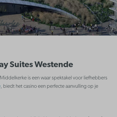
lkerke
day Suites Westende
 Middelkerke is een waar spektakel voor liefhebbers
e
, biedt het casino een perfecte aanvulling op je